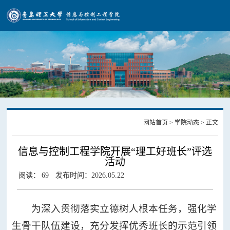
网
站
学
学
首
院
院
历
页
概
简
史
现
介
沿
任
组
况
革
领
织
联
网站首页
>
学院动态
> 正文
导
机
系
党
信息与控制工程学院开展“理工好班长”评选
构
我
活动
党
们
群
阅读：
69
发布时间：2026.05.22
建
理
工
动
论
工
为深入贯彻落实立德树人根本任务，强化学
态
学
会
师
作
习
活
生骨干队伍建设，充分发挥优秀班长的示范引领