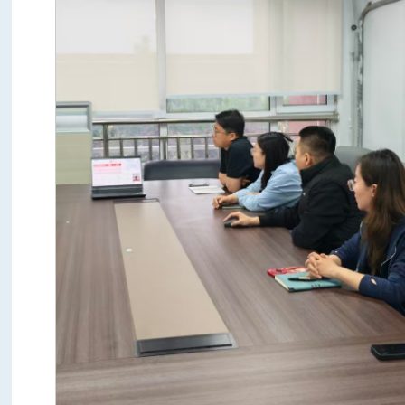
学
队
项
思
目
团
想
就
工
教
业
科
育
创
技
校
作
业
创
园
迎
新
文
新
招
化
专
本
栏
生
科
研
就
生
究
就
招
生
业
就
业
生
招
指
业
合
生
导
信
校
息
作
企
校