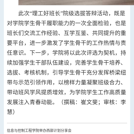
交
合
友
此次“理工好班长”院级选拔答辩活动，既是
作
之
对学院学生骨干履职能力的一次全面检验，也是
流
窗
班长们交流工作经验、互学互鉴、共同提升的重
要平台，进一步激发了学生骨干的工作热情与责
任意识。下一步，学院将以此次评选为契机，持
续加强学生干部队伍建设，完善学生骨干培养、
选拔、考核机制，引导学生骨干充分发挥桥梁纽
带与示范引领作用，以榜样力量凝聚班级合力、
带动班风学风提质增效，为学院学生工作高质量
发展注入青春动能。（撰稿：崔文斐；审核：李
慧）
信息与控制工程学院举办西部计划分享会