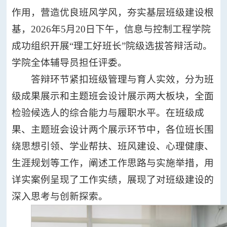
教
动
资
作用，营造优良班风学风，夯实基层班级建设根
师
教
基，2026年5月20日下午，信息与控制工程学院
队
名
授
副
成功组织开展“理工好班长”院级选拔答辩活动。
录
名
教
特
伍
学院全体辅导员担任评委。
录
授
聘
导
答辩环节紧扣班级管理与育人实效，分为班
名
教
师
人
级成果展示和主题班会设计展示两大板块，全面
录
授
名
本
录
才
检验候选人的综合能力与履职水平。在班级成
科
研
果、主题班会设计两个展示环节中，各位班长围
培
教
究
科
绕思想引领、学业帮扶、班风建设、心理健康、
育
生
生涯规划等工作，阐述工作思路与实施举措，用
养
科
教
学
研
科
详实案例呈现了工作实绩，展现了对班级建设的
育
研
动
研
学
深入思考与创新探索。
态
平
术
科
究
台
团
研