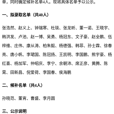
单，同时确定候补名单4人。现将具体名单予以公示。
一、拟录取名单（共40人）
张浩然、赵义上、钟瑞寒、杜琰、张龙昕、董一诺、王晓宇、
韩洪发、卢池、赵一博、吴勇、杨冠东、文子豪、赵全鹏、伍
梓维、庄伟、康从涛、柏朱毅、杨德强、韩菲、孙士霖、徐春
亮、唐小帆、李珺国、陈冠扬、王凯明、李国鹏、熊宇豪、杨
红喜、杨加军、仲昭庆、李宁、余朝沛、席正彦、黄腾、陈
霄、田新昌、倪爱荷、李国春、侯海鹏
二、候补名单（共4人）
孙晓范、董宵、曹盛、李月圆
三、公示说明